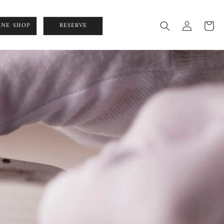
ロ
カ
グ
INE SHOP
RESERVE
ー
イ
ト
ン