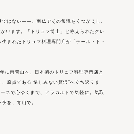
役ではない――。南仏でその常識をくつがえし、
族がいます。「トリュフ博士」と称えられたクレ
ら生まれたトリュフ料理専門店が「テール・ド・
012年に南青山へ。日本初のトリュフ料理専門店と
、原点である"惜しみない贅沢"へ立ち返りま
コースで心ゆくまで、アラカルトで気軽に。気取
一夜を、青山で。