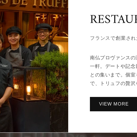
RESTAU
フランスで創業され
南仏プロヴァンスの
一軒。デートや記念
との集いまで。個室
で、トリュフの贅沢
VIEW MORE