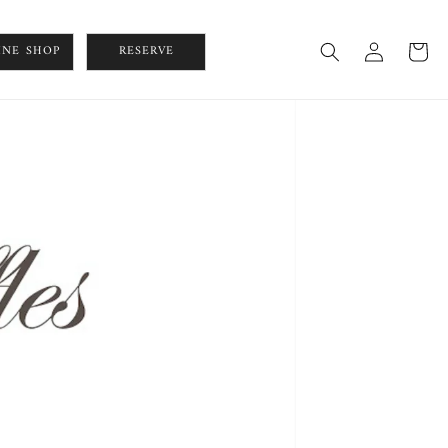
ロ
カ
グ
INE SHOP
RESERVE
ー
イ
ト
ン